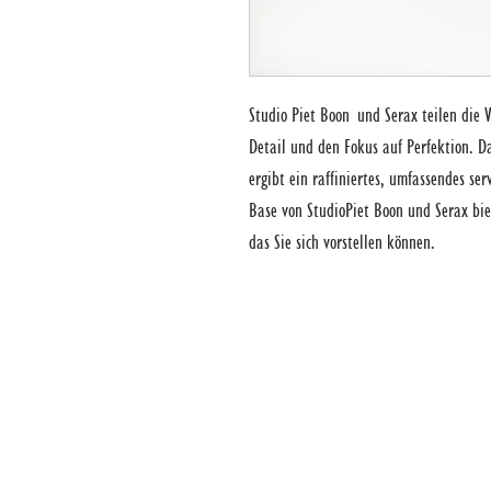
Studio Piet Boon und Serax teilen die Vo
Detail und den Fokus auf Perfektion. D
ergibt ein raffiniertes, umfassendes ser
Base von StudioPiet Boon und Serax biet
das Sie sich vorstellen können.
WIR FREUEN UNS AUF IHREN B
STADTHAUS ESSEN
CAROLYN & HANS-PETER REIMANN