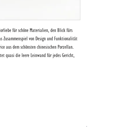
rliebe für schöne Materialien, den Blick fürs 
as Zusammenspiel von Design und Funktionalität 
vice aus dem schönsten chinesischen Porzellan. 
et quasi die leere Leinwand für jedes Gericht, 
ESUCH IM STADTHAUS