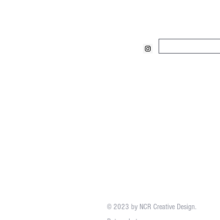
Email:
info@stadthaus-essen.de
Stadthaus_Einricht
Instagram:
© 2023 by NCR Creative Design.