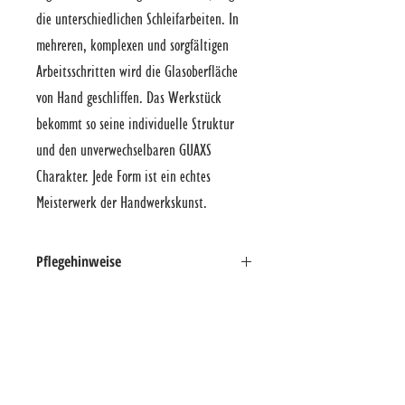
die unterschiedlichen Schleifarbeiten. In
mehreren, komplexen und sorgfältigen
Arbeitsschritten wird die Glasoberfläche
von Hand geschliffen. Das Werkstück
bekommt so seine individuelle Struktur
und den unverwechselbaren GUAXS
Charakter. Jede Form ist ein echtes
Meisterwerk der Handwerkskunst.
Pflegehinweise
Verwenden Sie nur handelsübliche
Spülmittel. Waschen Sie die hochwertigen
WIR FREUEN UNS AUF IHREN BESUCH
Objekte nur von Hand. Vermeiden Sie
große Temperaturunterschiede. Bei Vasen
IM STADTHAUS
mit einer rauen Oberfläche können Sie ein