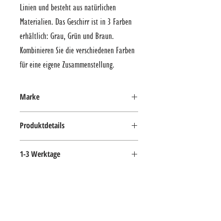
Linien und besteht aus natürlichen 
Materialien. Das Geschirr ist in 3 Farben 
erhältlich: Grau, Grün und Braun. 
Kombinieren Sie die verschiedenen Farben 
für eine eigene Zusammenstellung.
Marke
Serax verschönert Ihr Zuhause, verleiht
Produktdetails
Ihrer Inneneinrichtung Charakter und
sorgt für unvergessliche Momente am
Edelstahl beschichtet,
1-3 Werktage
Esstisch. Das belgische Unternehmen
spülmaschinengeeignet
beruft sich ausschließlich auf die
leidenschaftlichsten Designer aus der
ganzen Welt und stellt traditionelle
WIR FREUEN UNS AUF IHREN BESUCH
Handarbeit her.
IM STADTHAUS